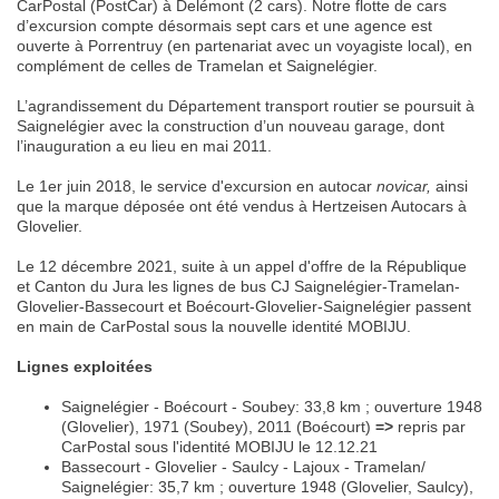
CarPostal (PostCar) à Delémont (2 cars). Notre flotte de cars
d’excursion compte désormais sept cars et une agence est
ouverte à Porrentruy (en partenariat avec un voyagiste local), en
complément de celles de Tramelan et Saignelégier.
L’agrandissement du Département transport routier se poursuit à
Saignelégier avec la construction d’un nouveau garage, dont
l’inauguration a eu lieu en mai 2011.
Le 1er juin 2018, le service d'excursion en autocar
novicar,
ainsi
que la marque déposée ont été vendus à Hertzeisen Autocars à
Glovelier.
Le 12 décembre 2021, suite à un appel d'offre de la République
et Canton du Jura les lignes de bus CJ Saignelégier-Tramelan-
Glovelier-Bassecourt et Boécourt-Glovelier-Saignelégier passent
en main de CarPostal sous la nouvelle identité MOBIJU.
Lignes exploitées
Saignelégier - Boécourt - Soubey: 33,8 km ; ouverture 1948
(Glovelier), 1971 (Soubey), 2011 (Boécourt)
=>
repris par
CarPostal sous l'identité MOBIJU le 12.12.21
Bassecourt - Glovelier - Saulcy - Lajoux - Tramelan/
Saignelégier: 35,7 km ; ouverture 1948 (Glovelier, Saulcy),