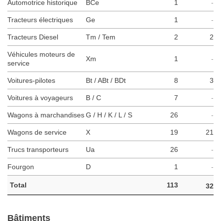
Automotrice historique
BCe
1
-
Tracteurs électriques
Ge
1
-
Tracteurs Diesel
Tm / Tem
2
2
Véhicules moteurs de
Xm
1
-
service
Voitures-pilotes
Bt / ABt / BDt
8
3
Voitures à voyageurs
B / C
7
-
Wagons à marchandises
G / H / K / L / S
26
-
Wagons de service
X
19
21
Trucs transporteurs
Ua
26
-
Fourgon
D
1
-
Total
113
32
Bâtiments