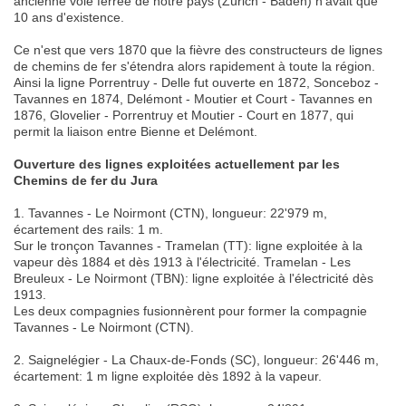
ancienne voie ferrée de notre pays (Zürich - Baden) n'avait que
10 ans d'existence.
Ce n'est que vers 1870 que la fièvre des constructeurs de lignes
de chemins de fer s'étendra alors rapidement à toute la région.
Ainsi la ligne Porrentruy - Delle fut ouverte en 1872, Sonceboz -
Tavannes en 1874, Delémont - Moutier et Court - Tavannes en
1876, Glovelier - Porrentruy et Moutier - Court en 1877, qui
permit la liaison entre Bienne et Delémont.
Ouverture des lignes exploitées actuellement par les
Chemins de fer du Jura
1. Tavannes - Le Noirmont (CTN), longueur: 22'979 m,
écartement des rails: 1 m.
Sur le tronçon Tavannes - Tramelan (TT): ligne exploitée à la
vapeur dès 1884 et dès 1913 à l'électricité. Tramelan - Les
Breuleux - Le Noirmont (TBN): ligne exploitée à l'électricité dès
1913.
Les deux compagnies fusionnèrent pour former la compagnie
Tavannes - Le Noirmont (CTN).
2. Saignelégier - La Chaux-de-Fonds (SC), longueur: 26'446 m,
écartement: 1 m ligne exploitée dès 1892 à la vapeur.