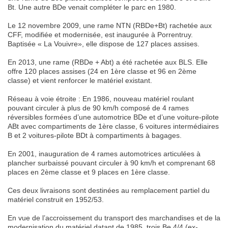
Bt. Une autre BDe venait compléter le parc en 1980.
Le 12 novembre 2009, une rame NTN (RBDe+Bt) rachetée aux
CFF, modifiée et modernisée, est inaugurée à Porrentruy.
Baptisée « La Vouivre», elle dispose de 127 places assises.
En 2013, une rame (RBDe + Abt) a été rachetée aux BLS. Elle
offre 120 places assises (24 en 1ère classe et 96 en 2ème
classe) et vient renforcer le matériel existant.
Réseau à voie étroite : En 1986, nouveau matériel roulant
pouvant circuler à plus de 90 km/h composé de 4 rames
réversibles formées d’une automotrice BDe et d’une voiture-pilote
ABt avec compartiments de 1ère classe, 6 voitures intermédiaires
B et 2 voitures-pilote BDt à compartiments à bagages.
En 2001, inauguration de 4 rames automotrices articulées à
plancher surbaissé pouvant circuler à 90 km/h et comprenant 68
places en 2ème classe et 9 places en 1ère classe.
Ces deux livraisons sont destinées au remplacement partiel du
matériel construit en 1952/53.
En vue de l’accroissement du transport des marchandises et de la
modernisation du matériel datant de 1985, trois Be 4/4 (ex-