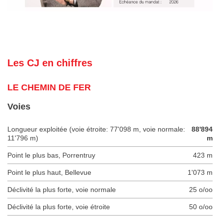
Les CJ en chiffres
LE CHEMIN DE FER
Voies
Longueur exploitée (voie étroite: 77'098 m, voie normale:
88'894
11'796 m)
m
Point le plus bas, Porrentruy
423 m
Point le plus haut, Bellevue
1'073 m
Déclivité la plus forte, voie normale
25 o/oo
Déclivité la plus forte, voie étroite
50 o/oo