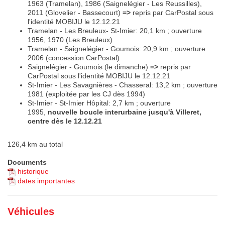
1963 (Tramelan), 1986 (Saignelégier - Les Reussilles),
2011 (Glovelier - Bassecourt)
=>
repris par CarPostal sous
l'identité MOBIJU le 12.12.21
Tramelan - Les Breuleux- St-Imier: 20,1 km ; ouverture
1956, 1970 (Les Breuleux)
Tramelan - Saignelégier - Goumois: 20,9 km ; ouverture
2006 (concession CarPostal)
Saignelégier - Goumois (le dimanche)
=>
repris par
CarPostal sous l'identité MOBIJU le 12.12.21
St-Imier - Les Savagnières - Chasseral: 13,2 km ; ouverture
1981 (exploitée par les CJ dès 1994)
St-Imier - St-Imier Hôpital: 2,7 km ; ouverture
1995,
nouvelle boucle interurbaine jusqu'à Villeret,
centre dès le 12.12.21
126,4 km au total
Documents
historique
dates importantes
Véhicules