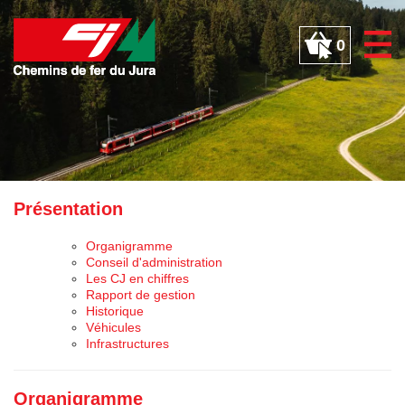
Panneau de gestion des cookies
0
Présentation
Organigramme
Conseil d'administration
Les CJ en chiffres
Rapport de gestion
Historique
Véhicules
Infrastructures
Organigramme