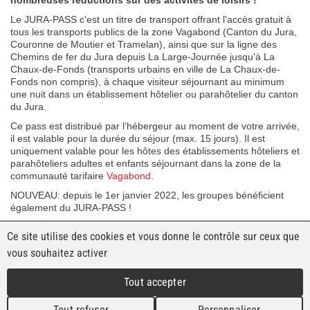
nombreuses réductions sur des activités de loisirs !
Le JURA-PASS c'est un titre de transport offrant l'accès gratuit à
tous les transports publics de la zone Vagabond (Canton du Jura,
Couronne de Moutier et Tramelan), ainsi que sur la ligne des
Chemins de fer du Jura depuis La Large-Journée jusqu’à La
Chaux-de-Fonds (transports urbains en ville de La Chaux-de-
Fonds non compris), à chaque visiteur séjournant au minimum
une nuit dans un établissement hôtelier ou parahôtelier du canton
du Jura.
Ce pass est distribué par l’hébergeur au moment de votre arrivée,
il est valable pour la durée du séjour (max. 15 jours). Il est
uniquement valable pour les hôtes des établissements hôteliers et
parahôteliers adultes et enfants séjournant dans la zone de la
communauté tarifaire
Vagabond
.
NOUVEAU: depuis le 1er janvier 2022, les groupes bénéficient
également du JURA-PASS !
Ce site utilise des cookies et vous donne le contrôle sur ceux que
Informations et conditions
vous souhaitez activer
Juratourisme
Tout accepter
© Chemins de fer du Jura |
Impressum
|
Mentions légales
|
Tout refuser
Personnaliser
Protections des données
|
Conditions générales de vente