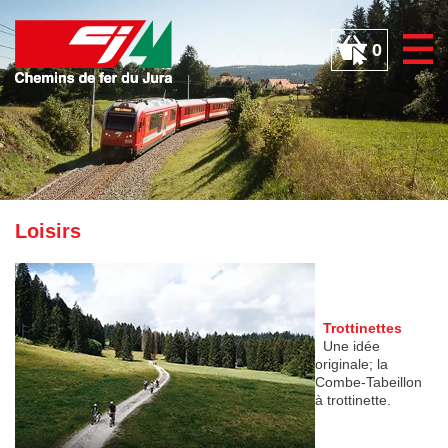
Panneau de gestion des cookies
0
Loisirs
Trottinettes
Une idée
originale; la
Combe-Tabeillon
à trottinette.