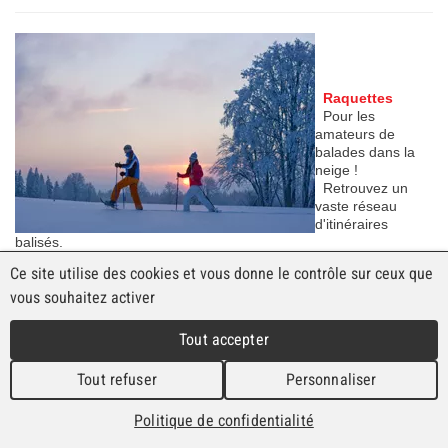
Raquettes
Pour les
amateurs de
balades dans la
neige !
Retrouvez un
vaste réseau
d'itinéraires
balisés.
Ce site utilise des cookies et vous donne le contrôle sur ceux que
vous souhaitez activer
Tout accepter
© Chemins de fer du Jura |
Impressum
|
Mentions légales
|
Tout refuser
Personnaliser
Protections des données
|
Conditions générales de vente
Politique de confidentialité