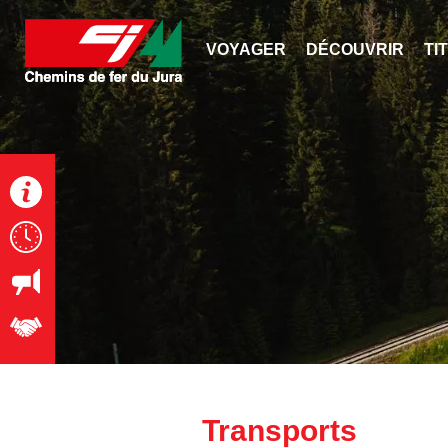
Panneau de gestion des cookies
VOYAGER
DÉCOUVRIR
TI
Info trafic
Horaire
Actualités
Emploi
Transports