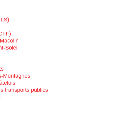
(BLS)
CFF)
d/Macolin
t-Soleil
ts
es-Montagnes
telois
es transports publics
s