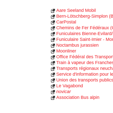
Aare Seeland Mobil
Bern-Lötschberg-Simplon 
CarPostal
Chemins de Fer Fédéraux (
Funiculaires Bienne-Evilar
Funiculaire Saint-Imier - Mon
Noctambus jurassien
Moonliner
Office Fédéral des Transpor
Train à vapeur des Franch
Transports régionaux neuchâ
Service d'information pour l
Union des transports public
Le Vagabond
novicar
Association Bus alpin