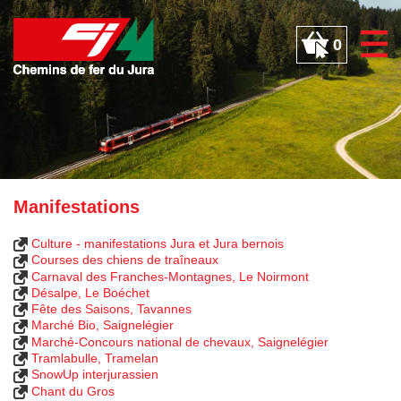
Panneau de gestion des cookies
0
Manifestations
Culture - manifestations Jura et Jura bernois
Courses des chiens de traîneaux
Carnaval des Franches-Montagnes, Le Noirmont
Désalpe, Le Boéchet
Fête des Saisons, Tavannes
Marché Bio, Saignelégier
Marché-Concours national de chevaux, Saignelégier
Tramlabulle, Tramelan
SnowUp interjurassien
Chant du Gros