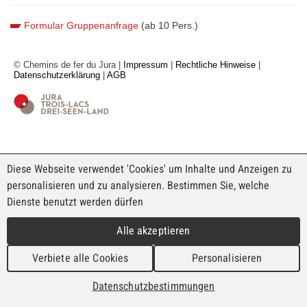
Formular Gruppenanfrage
(ab 10 Pers.)
© Chemins de fer du Jura |
Impressum
|
Rechtliche Hinweise
|
Datenschutzerklärung
|
AGB
Diese Webseite verwendet 'Cookies' um Inhalte und Anzeigen zu
personalisieren und zu analysieren. Bestimmen Sie, welche
Dienste benutzt werden dürfen
Alle akzeptieren
X
Nachtbauarbeiten auf unserem Netz | Ab dem 8.
Verbiete alle Cookies
Personalisieren
April 2026 :
Mehrere Abschnitte unseres Netzes sind zu
verschiedenen Terminen von Nachtarbeiten betroffen |
Datenschutzbestimmungen
Klicken Sie hier, um mehr zu erfahren