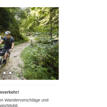
mverkehr!
ten Wandervorschläge und
weizMobil.