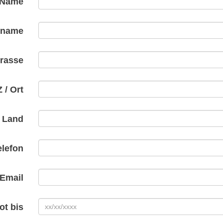
Name
rname
trasse
 / Ort
Land
elefon
Email
ot bis