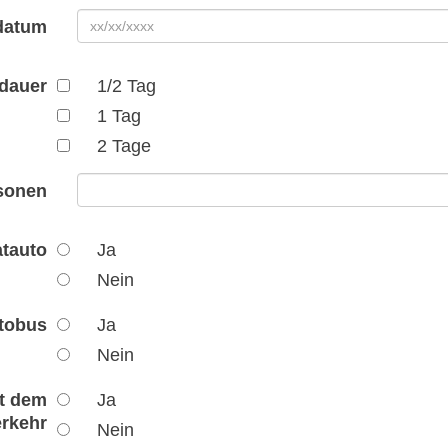
datum
dauer
1/2 Tag
1 Tag
2 Tage
rsonen
atauto
Ja
Nein
utobus
Ja
Nein
it dem
Ja
erkehr
Nein