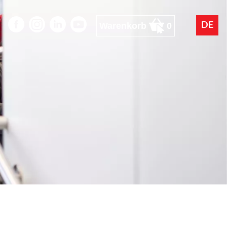
Warenkorb
0
DE