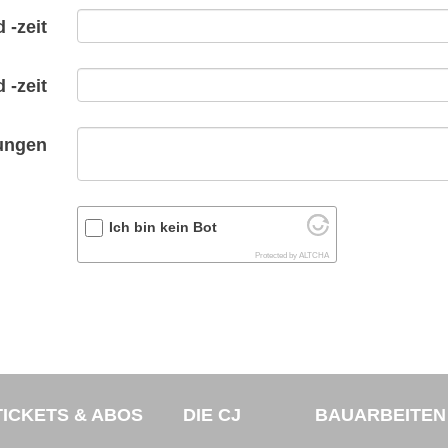
 -zeit
 -zeit
ungen
Ich bin kein Bot
Protected by
ALTCHA
TICKETS & ABOS
DIE CJ
BAUARBEITEN